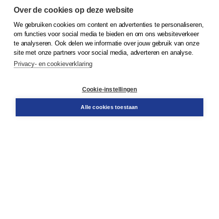
Over de cookies op deze website
We gebruiken cookies om content en advertenties te personaliseren,
© 2026
Koninklijke Boom uitgevers
om functies voor social media te bieden en om ons websiteverkeer
te analyseren. Ook delen we informatie over jouw gebruik van onze
Klantenservice
site met onze partners voor social media, adverteren en analyse.
Service & informatie
Privacy- en cookieverklaring
Contact
Retourneren
Docentenservice
Cookie-instellingen
Snel bestellen
Teamviewer
Alle cookies toestaan
Boom voor jou
Voor de boekhandel
Voor de pers
Publiceren bij Boom
Werken bij Boom & Vacatures
Over Boom
Wat ons drijft
Onze historie
Onze auteurs