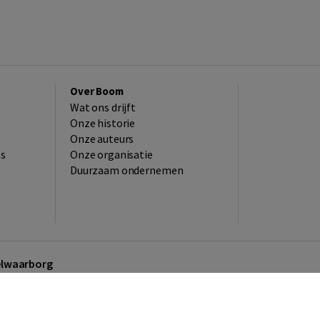
Over Boom
Wat ons drijft
Onze historie
Onze auteurs
es
Onze organisatie
Duurzaam ondernemen
kelwaarborg