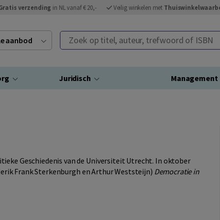
Gratis verzending
in NL vanaf € 20,-
Veilig winkelen met
Thuiswinkelwaarb
Zoek op titel, auteur, trefwoord of ISBN
ele aanbod
org
Juridisch
Management
tieke Geschiedenis van de Universiteit Utrecht. In oktober
ederik Frank Sterkenburgh en Arthur Weststeijn)
Democratie in