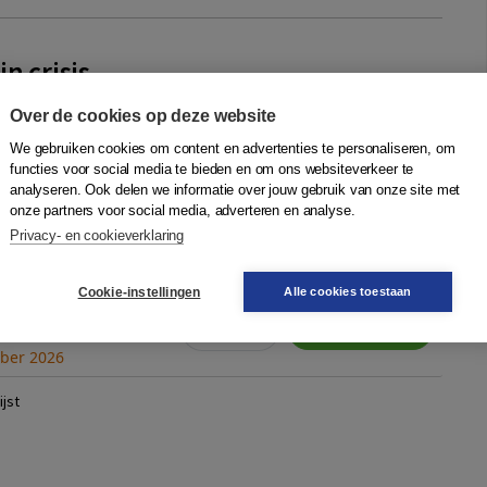
n crisis
oom
Over de cookies op deze website
 crisis nooit ver weg. In recente jaren klinkt de zorg dat de
We gebruiken cookies om content en advertenties te personaliseren, om
te tijd heeft gehad steeds luider. Maar hoe moeten we die
functies voor social media te bieden en om ons websiteverkeer te
aal begrijpen? En is crisis per definitie een teken van verval,
analyseren. Ook delen we informatie over jouw gebruik van onze site met
ieuwing aandrijven?
onze partners voor social media, adverteren en analyse.
Privacy- en cookieverklaring
Cookie-instellingen
Alle cookies toestaan
Quantity
9789024421978 |
29,90
−
+
Reserveer
ber 2026
jst