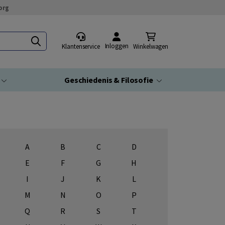
org
Inloggen
Klantenservice
Winkelwagen
Geschiedenis & Filosofie
A
B
C
D
E
F
G
H
I
J
K
L
M
N
O
P
Q
R
S
T