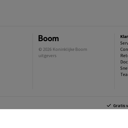
Kla
Ser
© 2026
Koninklijke Boom
Con
uitgevers
Ret
Doc
Sne
Tea
Gratis 
Algemene voorwaarden
Algemene voorwa