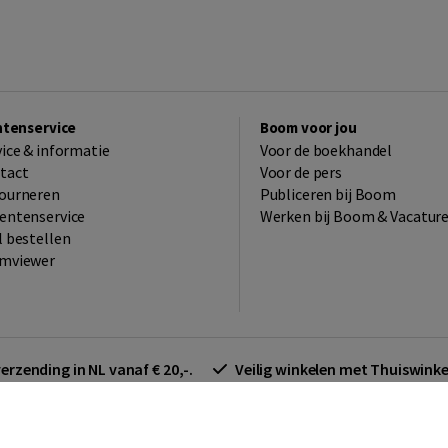
ntenservice
Boom voor jou
vice & informatie
Voor de boekhandel
tact
Voor de pers
ourneren
Publiceren bij Boom
entenservice
Werken bij Boom & Vacatur
l bestellen
mviewer
verzending in NL vanaf € 20,-.
Veilig winkelen met Thuiswin
arden zakelijk
Cookieverklaring
Disclaimer
Privacy policy