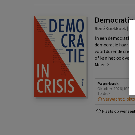
Democratie i
René Koekkoek
|
B
In een democratie is
democratie haar bes
voortdurende crisist
of kan het ook vern
Meer
Paperback
Oktober 2026 | ISBN 
1e druk
Verwacht 5 okto
Plaats op wensenli