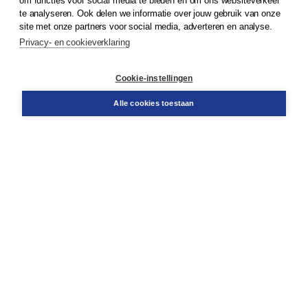
om functies voor social media te bieden en om ons websiteverkeer
te analyseren. Ook delen we informatie over jouw gebruik van onze
Klantenservice
site met onze partners voor social media, adverteren en analyse.
Service & informatie
Privacy- en cookieverklaring
Contact
Retourneren
Docentenservice
Cookie-instellingen
Snel bestellen
Teamviewer
Alle cookies toestaan
Boom voor jou
Voor de boekhandel
Voor de pers
Publiceren bij Boom
Werken bij Boom & Vacatures
Over Boom
Wat ons drijft
Onze historie
Onze auteurs
Onze organisatie
Duurzaam ondernemen