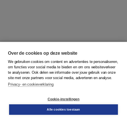
Over de cookies op deze website
We gebruiken cookies om content en advertenties te personaliseren,
© 2026
Koninklijke Boom uitgevers
om functies voor social media te bieden en om ons websiteverkeer
te analyseren. Ook delen we informatie over jouw gebruik van onze
Klantenservice
site met onze partners voor social media, adverteren en analyse.
Service & informatie
Privacy- en cookieverklaring
Contact
Retourneren
Docentenservice
Cookie-instellingen
Snel bestellen
Teamviewer
Alle cookies toestaan
Boom voor jou
Voor de boekhandel