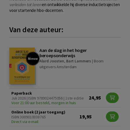
verleiden tot leren
en ontwikkelde hij diverse inductietrajecten
voor startende hbo-docenten.
Van deze auteur:
Aan de slag in het hoger
beroepsonderwijs
Nieuw
Alard Joosten
,
Bart Lammers
|
Boom
uitgevers Amsterdam
Paperback
24,95
Juli 2026 | ISBN 9789024475056 | 1ste editie
Voor 21:00 uur besteld, morgen in huis
Online boek (2 jaar toegang)
19,95
ISBN 3009010038765
Direct via e-mail