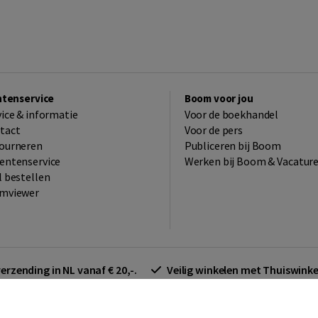
ntenservice
Boom voor jou
vice & informatie
Voor de boekhandel
tact
Voor de pers
ourneren
Publiceren bij Boom
entenservice
Werken bij Boom & Vacatur
l bestellen
mviewer
verzending in NL vanaf € 20,-.
Veilig winkelen met Thuiswin