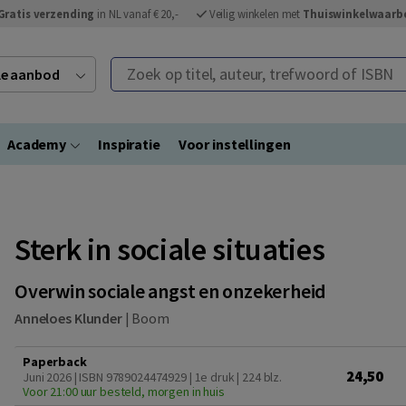
Gratis verzending
in NL vanaf € 20,-
Veilig winkelen met
Thuiswinkelwaarb
Zoek op titel, auteur, trefwoord of ISBN
ele aanbod
Academy
Inspiratie
Voor instellingen
Sterk in sociale situaties
Overwin sociale angst en onzekerheid
Anneloes Klunder
|
Boom
Paperback
24,50
Juni 2026 | ISBN 9789024474929 | 1e druk
| 224 blz.
Voor 21:00 uur besteld, morgen in huis