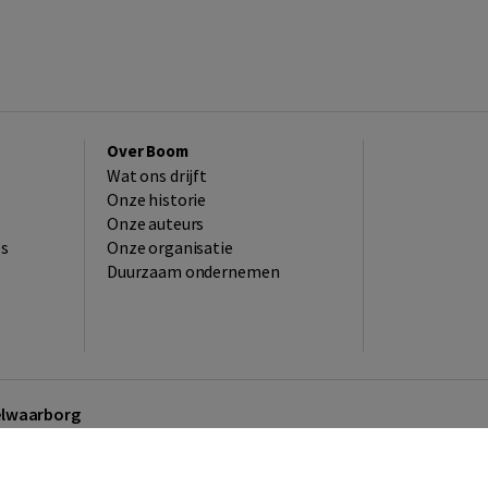
Over Boom
Wat ons drijft
Onze historie
Onze auteurs
es
Onze organisatie
Duurzaam ondernemen
kelwaarborg