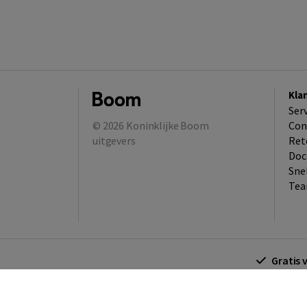
Kla
Ser
© 2026
Koninklijke Boom
Con
uitgevers
Ret
Doc
Sne
Tea
Gratis 