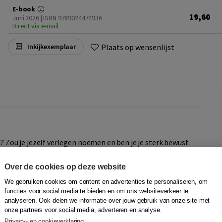
E-book
19,60
Juni 2026 | ISBN 9789024474936
Direct via e-mail
Plaats op wensenlijst
Inkijkexemplaar
es? Zou je jezelf verlegen noemen en ben je je sterk bewust
 je regelmatig blokkeert wanneer je je mening moet geven,
vertuigd van het idee dat anderen je saai, raar of dom
Over de cookies op deze website
st.
We gebruiken cookies om content en advertenties te personaliseren, om
functies voor social media te bieden en om ons websiteverkeer te
ties. De ene persoon voelt zich regelmatig onzeker, maar
analyseren. Ook delen we informatie over jouw gebruik van onze site met
r is extreem angstig, komt bijna het huis niet meer uit, kan
onze partners voor social media, adverteren en analyse.
door de sociale angst depressieve klachten ontwikkeld.
Privacy- en cookieverklaring