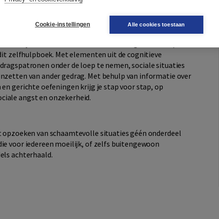
Cookie-instellingen
Alle cookies toestaan
k dat sociale angst vaak voorkomt, en soms zelfs de
. Omdat juist voor mensen met sociale angst de drempel
 dit zelfhulpboek. Met elementen uit de cognitieve
edragspatronen onder de loep te nemen, sociale situaties
inzetten van ander gedrag. Met behulp van informatie over
 en gerichte oefeningen krijg je stap voor stap, op
ciale angst en onzekerheid.
et opzoeken van schaamtevolle situaties géén onderdeel
die voor iedereen moeilijk, of zelfs buitengewoon
els achterhaald.