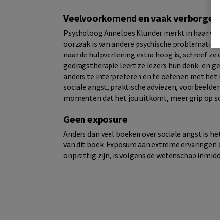
Veelvoorkomend en vaak verborgen
Psycholoog Anneloes Klunder merkt in haar wer
oorzaak is van andere psychische problematiek
naar de hulpverlening extra hoog is, schreef ze
gedragstherapie leert ze lezers hun denk- en g
anders te interpreteren en te oefenen met het 
sociale angst, praktische adviezen, voorbeelden
momenten dat het jou uitkomt, meer grip op so
Geen exposure
Anders dan veel boeken over sociale angst is h
van dit boek. Exposure aan extreme ervaringen 
onprettig zijn, is volgens de wetenschap inmidd