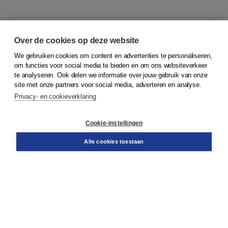
Over de cookies op deze website
We gebruiken cookies om content en advertenties te personaliseren,
© 2026
Koninklijke Boom uitgevers
om functies voor social media te bieden en om ons websiteverkeer
te analyseren. Ook delen we informatie over jouw gebruik van onze
Klantenservice
site met onze partners voor social media, adverteren en analyse.
Service & informatie
Privacy- en cookieverklaring
Contact
Retourneren
Docentenservice
Cookie-instellingen
Snel bestellen
Teamviewer
Alle cookies toestaan
Boom voor jou
Voor de boekhandel
Voor de pers
Publiceren bij Boom
Werken bij Boom & Vacatures
Over Boom