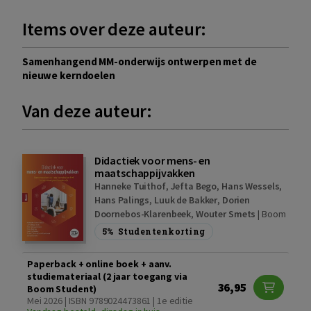
Items over deze auteur:
Samenhangend MM-onderwijs ontwerpen met de
nieuwe kerndoelen
Van deze auteur:
Didactiek voor mens- en
maatschappijvakken
Hanneke Tuithof
,
Jefta Bego
,
Hans Wessels
,
Hans Palings
,
Luuk de Bakker
,
Dorien
Doornebos-Klarenbeek
,
Wouter Smets
|
Boom
5%
Studentenkorting
Paperback + online boek + aanv.
studiemateriaal (2 jaar toegang via
36,95
Boom Student)
Mei 2026 | ISBN 9789024473861 | 1e editie