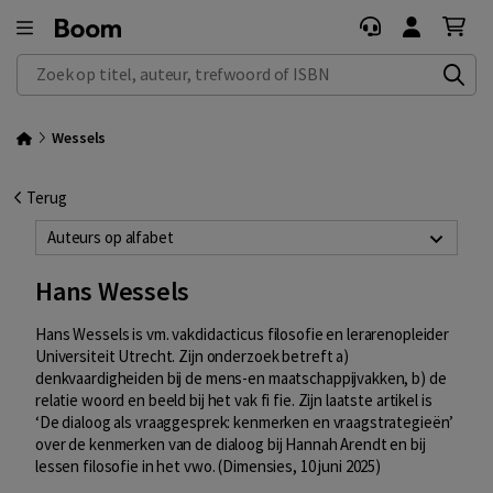
Zoek op titel, auteur, trefwoord of ISBN
Wessels
Terug
Auteurs op alfabet
Hans Wessels
Hans Wessels is vm. vakdidacticus filosofie en lerarenopleider
Universiteit Utrecht. Zijn onderzoek betreft a)
denkvaardigheiden bij de mens-en maatschappijvakken, b) de
relatie woord en beeld bij het vak fi fie. Zijn laatste artikel is
‘De dialoog als vraaggesprek: kenmerken en vraagstrategieën’
over de kenmerken van de dialoog bij Hannah Arendt en bij
lessen filosofie in het vwo. (Dimensies, 10 juni 2025)