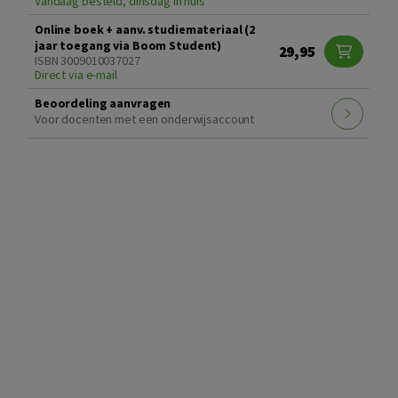
Vandaag besteld, dinsdag in huis
Online boek + aanv. studiemateriaal (2
jaar toegang via Boom Student)
29,95
ISBN 3009010037027
Direct via e-mail
Beoordeling aanvragen
Voor docenten met een onderwijsaccount