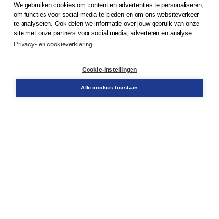
We gebruiken cookies om content en advertenties te personaliseren,
© 2026
Koninklijke Boom uitgevers
om functies voor social media te bieden en om ons websiteverkeer
te analyseren. Ook delen we informatie over jouw gebruik van onze
Klantenservice
site met onze partners voor social media, adverteren en analyse.
Service & informatie
Privacy- en cookieverklaring
Contact
Retourneren
Docentenservice
Cookie-instellingen
Snel bestellen
Teamviewer
Alle cookies toestaan
Boom voor jou
Voor de boekhandel
Voor de pers
Publiceren bij Boom
Werken bij Boom & Vacatures
Over Boom
Wat ons drijft
Onze historie
Onze auteurs
Onze organisatie
Duurzaam ondernemen