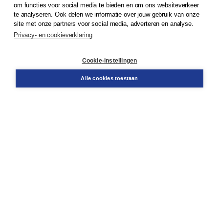
om functies voor social media te bieden en om ons websiteverkeer
te analyseren. Ook delen we informatie over jouw gebruik van onze
Klantenservice
site met onze partners voor social media, adverteren en analyse.
Service & informatie
Privacy- en cookieverklaring
Contact
Retourneren
Docentenservice
Cookie-instellingen
Snel bestellen
Teamviewer
Alle cookies toestaan
Boom voor jou
Voor de boekhandel
Voor de pers
Publiceren bij Boom
Werken bij Boom & Vacatures
Over Boom
Wat ons drijft
Onze historie
Onze auteurs
Onze organisatie
Duurzaam ondernemen