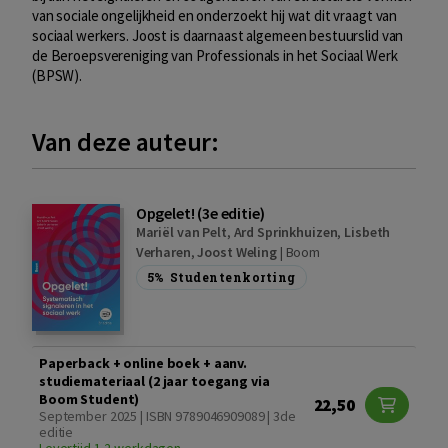
van sociale ongelijkheid en onderzoekt hij wat dit vraagt van
sociaal werkers. Joost is daarnaast algemeen bestuurslid van
de Beroepsvereniging van Professionals in het Sociaal Werk
(BPSW).
Van deze auteur:
Opgelet! (3e editie)
Mariël van Pelt
,
Ard Sprinkhuizen
,
Lisbeth
Verharen
,
Joost Weling
|
Boom
5%
Studentenkorting
Paperback + online boek + aanv.
studiemateriaal (2 jaar toegang via
Boom Student)
22,50
September 2025 | ISBN 9789046909089 | 3de
editie
Levertijd 1-2 werkdagen