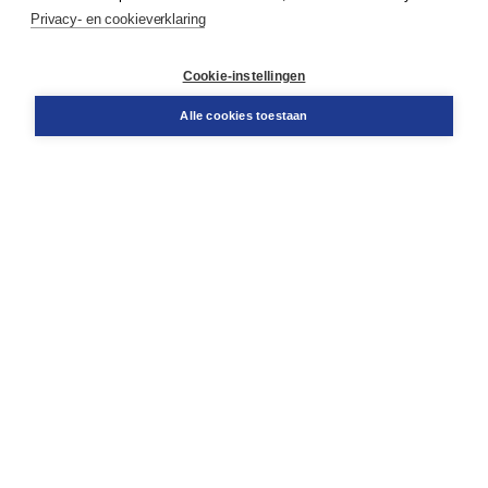
Service & informatie
Privacy- en cookieverklaring
Contact
Retourneren
Docentenservice
Cookie-instellingen
Snel bestellen
Teamviewer
Alle cookies toestaan
Boom voor jou
Voor de boekhandel
Voor de pers
Publiceren bij Boom
Werken bij Boom & Vacatures
Over Boom
Wat ons drijft
Onze historie
Onze auteurs
Onze organisatie
Duurzaam ondernemen
Gratis verzending in NL vanaf € 20,-.