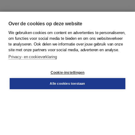
Over de cookies op deze website
We gebruiken cookies om content en advertenties te personaliseren,
© 2026
Koninklijke Boom uitgevers
om functies voor social media te bieden en om ons websiteverkeer
te analyseren. Ook delen we informatie over jouw gebruik van onze
Klantenservice
site met onze partners voor social media, adverteren en analyse.
Service & informatie
Privacy- en cookieverklaring
Contact
Retourneren
Docentenservice
Cookie-instellingen
Snel bestellen
Teamviewer
Alle cookies toestaan
Boom voor jou
Voor de boekhandel
Voor de pers
Publiceren bij Boom
Werken bij Boom & Vacatures
Over Boom