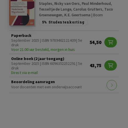
Staples
,
Ricky van Oers
,
Paul Minderhoud
,
Tesseltje de Lange
,
Carolus Grutters
,
Taco
Groenewegen
,
K.E. Geertsema
|
Boom
5%
Studentenkorting
Paperback
September 2025 | ISBN 9789462121409 | 5e
54,50
druk
Voor 21:00 uur besteld, morgen in huis
Online boek (2 jaar toegang)
September 2025 | ISBN 6096352252291 | 5e
43,75
druk
Direct via e-mail
Beoordeling aanvragen
Voor docenten met een onderwijsaccount