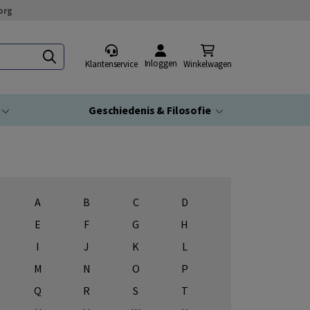
org
Inloggen
Klantenservice
Winkelwagen
Geschiedenis & Filosofie
A
B
C
D
E
F
G
H
I
J
K
L
M
N
O
P
Q
R
S
T