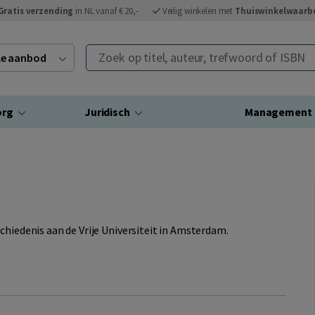
Gratis verzending
in NL vanaf € 20,-
Veilig winkelen met
Thuiswinkelwaarb
Zoek op titel, auteur, trefwoord of ISBN
ele aanbod
org
Juridisch
Management
chiedenis aan de Vrije Universiteit in Amsterdam.