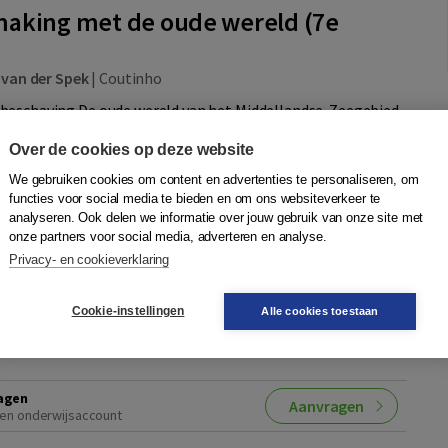
aking met de oude wereld (7e
 van der Spek
|
Coutinho
beschaving De oude wereld van het Middellandse-Zeegebied
hten de bron van zowel de Europese als de islamitische
Over de cookies op deze website
oordig nog steeds een rol sp...
Meer
We gebruiken cookies om content en advertenties te personaliseren, om
functies voor social media te bieden en om ons websiteverkeer te
analyseren. Ook delen we informatie over jouw gebruik van onze site met
N
onze partners voor social media, adverteren en analyse.
Quantity
47,50
−
+
In winkelwagen
Privacy- en cookieverklaring
sdag in
Cookie-instellingen
Alle cookies toestaan
r toegang
Quantity
37,95
−
+
In winkelwagen
agen
Aanvragen
en onderwijsaccount