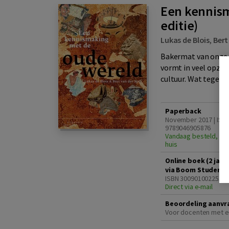
Een kennism
editie)
Lukas de Blois
,
Bert
Bakermat van onze 
vormt in veel opzic
cultuur. Wat tegenw
Paperback
November 2017 | ISB
9789046905876
Vandaag besteld, din
huis
Online boek (2 jaa
via Boom Student)
ISBN 3009010022559
Direct via e-mail
Beoordeling aanvr
Voor docenten met e