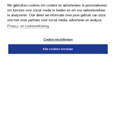
We gebruiken cookies om content en advertenties te personaliseren,
© 2026
Koninklijke Boom uitgevers
om functies voor social media te bieden en om ons websiteverkeer
te analyseren. Ook delen we informatie over jouw gebruik van onze
Klantenservice
site met onze partners voor social media, adverteren en analyse.
Service & informatie
Privacy- en cookieverklaring
Contact
Retourneren
Docentenservice
Cookie-instellingen
Snel bestellen
Teamviewer
Alle cookies toestaan
Boom voor jou
Voor de boekhandel
Voor de pers
Publiceren bij Boom
Werken bij Boom & Vacatures
Over Boom
Wat ons drijft
Onze historie
Onze auteurs
Onze organisatie