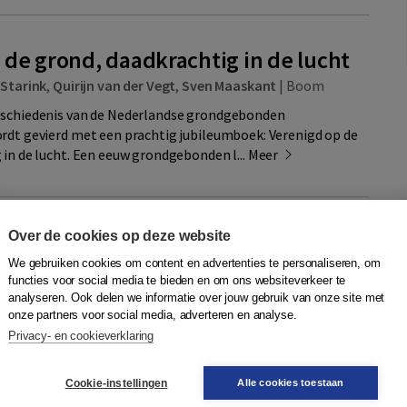
 de grond, daadkrachtig in de lucht
 Starink
,
Quirijn van der Vegt
,
Sven Maaskant
|
Boom
eschiedenis van de Nederlandse grondgebonden
rdt gevierd met een prachtig jubileumboek: Verenigd op de
 in de lucht. Een eeuw grondgebonden l...
Meer
089537027
Quantity
Over de cookies op deze website
64,50
−
+
In winkelwagen
sdag in
We gebruiken cookies om content en advertenties te personaliseren, om
functies voor social media te bieden en om ons websiteverkeer te
analyseren. Ook delen we informatie over jouw gebruik van onze site met
jst
onze partners voor social media, adverteren en analyse.
Privacy- en cookieverklaring
ren van de Luchtmacht
Cookie-instellingen
Alle cookies toestaan