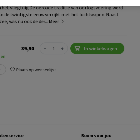
 het vliegtuig De oeroude traditie van oorlogsvoering werd
an de twintigste eeuw verrijkt met het luchtwapen. Naast
zee, was nu ook de der...
Meer
Quantity
39,90
−
+
In winkelwagen
gen
r
Plaats op wensenlijst
ntenservice
Boom voor jou