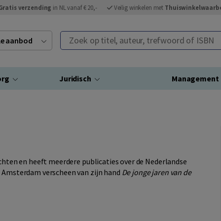
Gratis verzending
in NL vanaf € 20,-
Veilig winkelen met
Thuiswinkelwaarb
Zoek op titel, auteur, trefwoord of ISBN
ele aanbod
org
Juridisch
Management
achten en heeft meerdere publicaties over de Nederlandse
rs Amsterdam verscheen van zijn hand
De jonge jaren van de