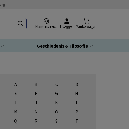
org
Inloggen
Klantenservice
Winkelwagen
Geschiedenis & Filosofie
A
B
C
D
E
F
G
H
I
J
K
L
M
N
O
P
Q
R
S
T