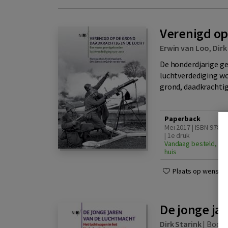
Verenigd op
Erwin van Loo
,
Dirk
De honderdjarige g
luchtverdediging wo
grond, daadkrachtig
Paperback
Mei 2017 | ISBN 9789
| 1e druk
Vandaag besteld, din
huis
Plaats op wensenli
De jonge ja
Dirk Starink
|
Boom