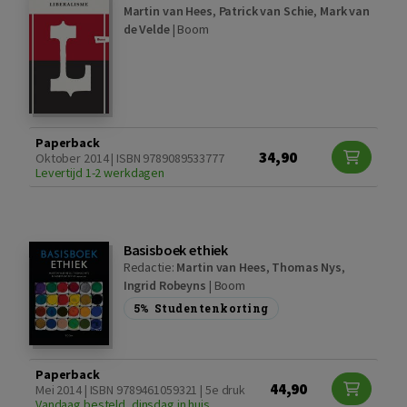
Martin van Hees
,
Patrick van Schie
,
Mark van
de Velde
|
Boom
Paperback
34,90
Oktober 2014 | ISBN 9789089533777
Levertijd 1-2 werkdagen
Basisboek ethiek
Redactie:
Martin van Hees
,
Thomas Nys
,
Ingrid Robeyns
|
Boom
5%
Studentenkorting
Paperback
44,90
Mei 2014 | ISBN 9789461059321 | 5e druk
Vandaag besteld, dinsdag in huis