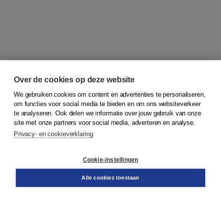
Over de cookies op deze website
We gebruiken cookies om content en advertenties te personaliseren,
© 2026
Koninklijke Boom uitgevers
om functies voor social media te bieden en om ons websiteverkeer
te analyseren. Ook delen we informatie over jouw gebruik van onze
Klantenservice
site met onze partners voor social media, adverteren en analyse.
Service & informatie
Privacy- en cookieverklaring
Contact
Retourneren
Docentenservice
Cookie-instellingen
Snel bestellen
Teamviewer
Alle cookies toestaan
Boom voor jou
Voor de boekhandel
Voor de pers