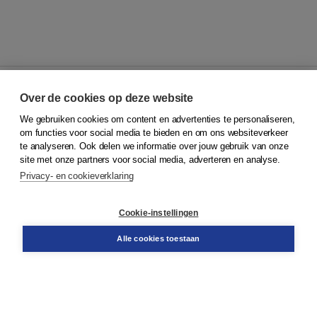
Over de cookies op deze website
We gebruiken cookies om content en advertenties te personaliseren,
© 2026
Koninklijke Boom uitgevers
om functies voor social media te bieden en om ons websiteverkeer
te analyseren. Ook delen we informatie over jouw gebruik van onze
Klantenservice
site met onze partners voor social media, adverteren en analyse.
Service & informatie
Privacy- en cookieverklaring
Contact
Retourneren
Docentenservice
Cookie-instellingen
Snel bestellen
Teamviewer
Alle cookies toestaan
Boom voor jou
Voor de boekhandel
Voor de pers
Publiceren bij Boom