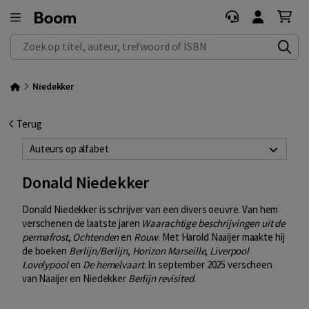
Zoek op titel, auteur, trefwoord of ISBN
Niedekker
Terug
Auteurs op alfabet
Donald Niedekker
Donald Niedekker is schrijver van een divers oeuvre. Van hem
verschenen de laatste jaren
Waarachtige beschrijvingen uit de
permafrost
,
Ochtenden
en
Rouw
. Met Harold Naaijer maakte hij
de boeken
Berlijn/Berlijn
,
Horizon Marseille
,
Liverpool
Lovelypool
en
De hemelvaart
. In september 2025 verscheen
van Naaijer en Niedekker
Berlijn revisited
.