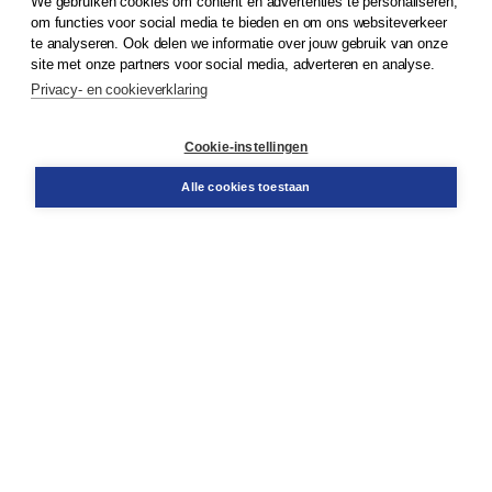
We gebruiken cookies om content en advertenties te personaliseren,
© 2026
Koninklijke Boom uitgevers
om functies voor social media te bieden en om ons websiteverkeer
te analyseren. Ook delen we informatie over jouw gebruik van onze
Klantenservice
site met onze partners voor social media, adverteren en analyse.
Service & informatie
Privacy- en cookieverklaring
Contact
Retourneren
Docentenservice
Cookie-instellingen
Snel bestellen
Teamviewer
Alle cookies toestaan
Boom voor jou
Voor de boekhandel
Voor de pers
Publiceren bij Boom
Werken bij Boom & Vacatures
Over Boom
Wat ons drijft
Onze historie
Onze auteurs
Onze organisatie
Duurzaam ondernemen