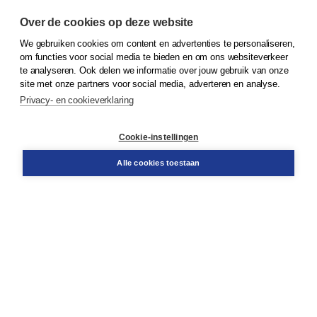
Over de cookies op deze website
We gebruiken cookies om content en advertenties te personaliseren,
© 2026
Koninklijke Boom uitgevers
om functies voor social media te bieden en om ons websiteverkeer
te analyseren. Ook delen we informatie over jouw gebruik van onze
Klantenservice
site met onze partners voor social media, adverteren en analyse.
Service & informatie
Privacy- en cookieverklaring
Contact
Retourneren
Docentenservice
Cookie-instellingen
Snel bestellen
Teamviewer
Alle cookies toestaan
Boom voor jou
Voor de boekhandel
Voor de pers
Publiceren bij Boom
Werken bij Boom & Vacatures
Over Boom
Wat ons drijft
Onze historie