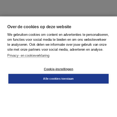
Over de cookies op deze website
We gebruiken cookies om content en advertenties te personaliseren,
© 2026
Koninklijke Boom uitgevers
om functies voor social media te bieden en om ons websiteverkeer
te analyseren. Ook delen we informatie over jouw gebruik van onze
Klantenservice
site met onze partners voor social media, adverteren en analyse.
Service & informatie
Privacy- en cookieverklaring
Contact
Retourneren
Docentenservice
Cookie-instellingen
Snel bestellen
Teamviewer
Alle cookies toestaan
Boom voor jou
Voor de boekhandel
Voor de pers
Publiceren bij Boom
Werken bij Boom & Vacatures