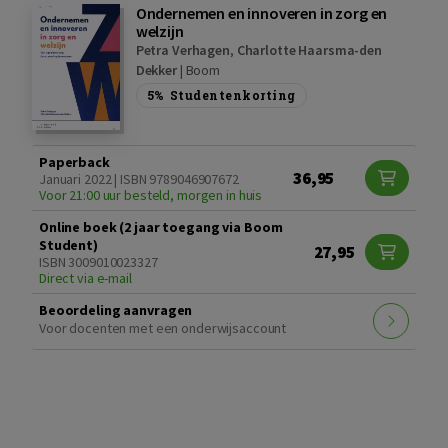
Ondernemen en innoveren in zorg en
welzijn
Petra Verhagen
,
Charlotte Haarsma-den
Dekker
|
Boom
5%
Studentenkorting
Paperback
36,95
Januari 2022 | ISBN 9789046907672
Voor 21:00 uur besteld, morgen in huis
Online boek (2 jaar toegang via Boom
Student)
27,95
ISBN 3009010023327
Direct via e-mail
Beoordeling aanvragen
Voor docenten met een onderwijsaccount