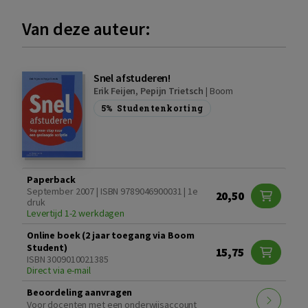
Van deze auteur:
Snel afstuderen!
Erik Feijen
,
Pepijn Trietsch
|
Boom
5%
Studentenkorting
Paperback
September 2007 | ISBN 9789046900031 | 1e
20,50
druk
Levertijd 1-2 werkdagen
Online boek (2 jaar toegang via Boom
Student)
15,75
ISBN 3009010021385
Direct via e-mail
Beoordeling aanvragen
Voor docenten met een onderwijsaccount