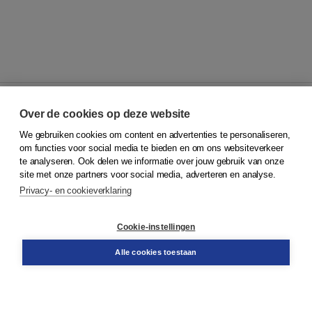
Over de cookies op deze website
We gebruiken cookies om content en advertenties te personaliseren,
© 2026
Koninklijke Boom uitgevers
om functies voor social media te bieden en om ons websiteverkeer
te analyseren. Ook delen we informatie over jouw gebruik van onze
Klantenservice
site met onze partners voor social media, adverteren en analyse.
Service & informatie
Privacy- en cookieverklaring
Contact
Retourneren
Docentenservice
Cookie-instellingen
Snel bestellen
Teamviewer
Alle cookies toestaan
Boom voor jou
Voor de boekhandel
Voor de pers