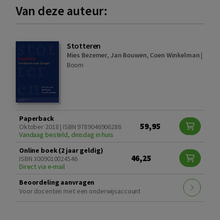
Van deze auteur:
Stotteren
Mies Bezemer
,
Jan Bouwen
,
Coen Winkelman
|
Boom
Paperback
59,95
Oktober 2018 | ISBN 9789046906286
Vandaag besteld, dinsdag in huis
Online boek (2 jaar geldig)
46,25
ISBN 3009010024546
Direct via e-mail
Beoordeling aanvragen
Voor docenten met een onderwijsaccount