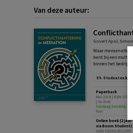
Van deze auteur:
Conflicthan
Govert Apol
,
Simone
Waar mensen elkaar
bent bij een multin
binnen het bedrijfsk
5%
Studentenkor
Paperback
Mei 2018 | ISBN 9789
| 3e druk
Vandaag besteld, din
huis
Online boek (2 jaa
via Boom Student)
ISBN 3009010022665