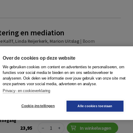
tering en mediation
 Kalff
,
Linda Reijerkerk
,
Marion Uitslag
|
Boom
 ontmoeten, kunnen conflicten ontstaan. Of je nu hrm'er
ational, verpleegkundige in een ziekenhuis, of manager
Over de cookies op deze website
undige domein, je zult mediat...
Meer
We gebruiken cookies om content en advertenties te personaliseren, om
functies voor social media te bieden en om ons websiteverkeer te
ting
analyseren. Ook delen we informatie over jouw gebruik van onze site met
onze partners voor social media, adverteren en analyse.
Privacy- en cookieverklaring
046906125
Quantity
29,95
−
+
In winkelwagen
sdag in
Cookie-instellingen
Alle cookies toestaan
r toegang
Quantity
23,95
−
+
In winkelwagen