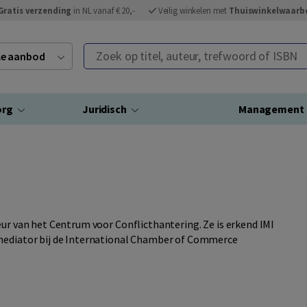
Gratis verzending
in NL vanaf € 20,-
Veilig winkelen met
Thuiswinkelwaarb
Zoek op titel, auteur, trefwoord of ISBN
ele aanbod
org
Juridisch
Management
eur van het Centrum voor Conflicthantering. Ze is erkend IMI
 mediator bij de International Chamber of Commerce