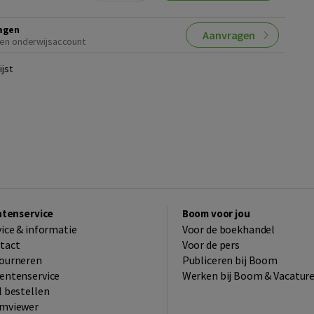
agen
Aanvragen
en onderwijsaccount
jst
ntenservice
Boom voor jou
vice & informatie
Voor de boekhandel
tact
Voor de pers
ourneren
Publiceren bij Boom
entenservice
Werken bij Boom & Vacatur
l bestellen
mviewer