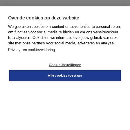
Over de cookies op deze website
We gebruiken cookies om content en advertenties te personaliseren,
© 2026
Koninklijke Boom uitgevers
om functies voor social media te bieden en om ons websiteverkeer
te analyseren. Ook delen we informatie over jouw gebruik van onze
Klantenservice
site met onze partners voor social media, adverteren en analyse.
Service & informatie
Privacy- en cookieverklaring
Contact
Retourneren
Docentenservice
Cookie-instellingen
Snel bestellen
Teamviewer
Alle cookies toestaan
Boom voor jou
Voor de boekhandel
Voor de pers
Publiceren bij Boom
Werken bij Boom & Vacatures
Over Boom
Wat ons drijft