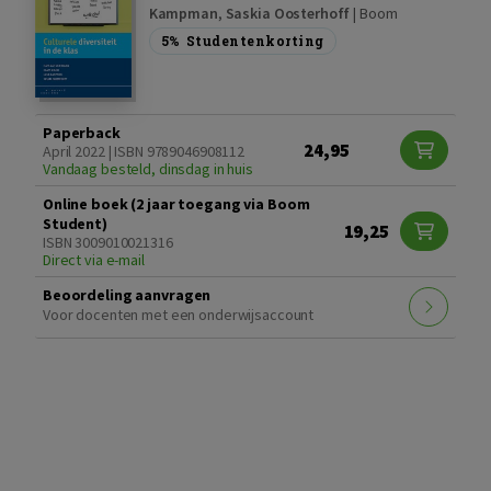
Kampman
,
Saskia Oosterhoff
|
Boom
5%
Studentenkorting
Paperback
24,95
April 2022 | ISBN 9789046908112
Vandaag besteld, dinsdag in huis
Online boek (2 jaar toegang via Boom
Student)
19,25
ISBN 3009010021316
Direct via e-mail
Beoordeling aanvragen
Voor docenten met een onderwijsaccount