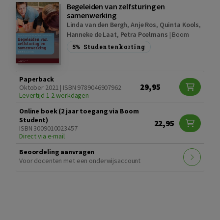
Begeleiden van zelfsturing en
samenwerking
Linda van den Bergh
,
Anje Ros
,
Quinta Kools
,
Hanneke de Laat
,
Petra Poelmans
|
Boom
5%
Studentenkorting
Paperback
29,95
Oktober 2021 | ISBN 9789046907962
Levertijd 1-2 werkdagen
Online boek (2 jaar toegang via Boom
Student)
22,95
ISBN 3009010023457
Direct via e-mail
Beoordeling aanvragen
Voor docenten met een onderwijsaccount