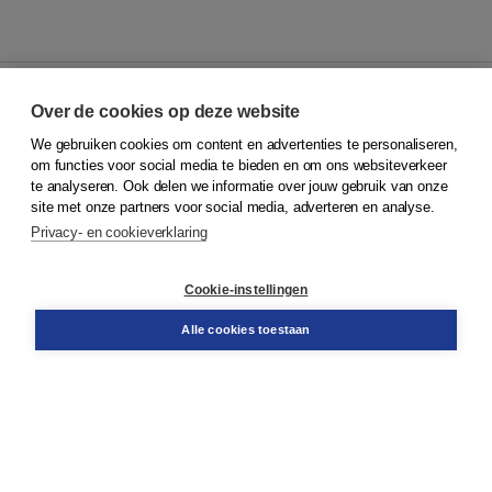
Over de cookies op deze website
We gebruiken cookies om content en advertenties te personaliseren,
© 2026
Koninklijke Boom uitgevers
om functies voor social media te bieden en om ons websiteverkeer
te analyseren. Ook delen we informatie over jouw gebruik van onze
Klantenservice
site met onze partners voor social media, adverteren en analyse.
Service & informatie
Privacy- en cookieverklaring
Contact
Retourneren
Docentenservice
Cookie-instellingen
Snel bestellen
Teamviewer
Alle cookies toestaan
Boom voor jou
Voor de boekhandel
Voor de pers
Publiceren bij Boom
Werken bij Boom & Vacatures