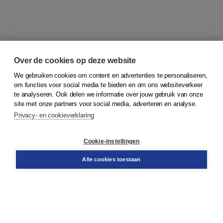
Over de cookies op deze website
We gebruiken cookies om content en advertenties te personaliseren,
© 2026
Koninklijke Boom uitgevers
om functies voor social media te bieden en om ons websiteverkeer
te analyseren. Ook delen we informatie over jouw gebruik van onze
Klantenservice
site met onze partners voor social media, adverteren en analyse.
Service & informatie
Privacy- en cookieverklaring
Contact
Retourneren
Docentenservice
Cookie-instellingen
Snel bestellen
Teamviewer
Alle cookies toestaan
Boom voor jou
Voor de boekhandel
Voor de pers
Publiceren bij Boom
Werken bij Boom & Vacatures