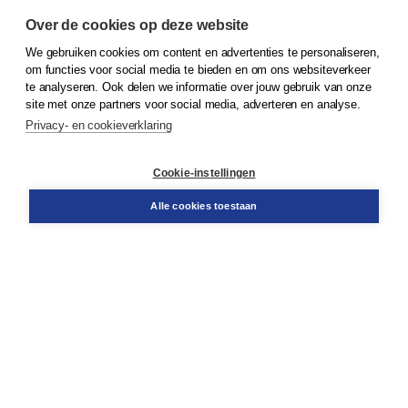
Over de cookies op deze website
We gebruiken cookies om content en advertenties te personaliseren,
© 2026
Koninklijke Boom uitgevers
om functies voor social media te bieden en om ons websiteverkeer
te analyseren. Ook delen we informatie over jouw gebruik van onze
Klantenservice
site met onze partners voor social media, adverteren en analyse.
Service & informatie
Privacy- en cookieverklaring
Contact
Retourneren
Docentenservice
Cookie-instellingen
Snel bestellen
Teamviewer
Alle cookies toestaan
Boom voor jou
Voor de boekhandel
Voor de pers
Publiceren bij Boom
Werken bij Boom & Vacatures
Over Boom
Wat ons drijft
Onze historie
Onze auteurs