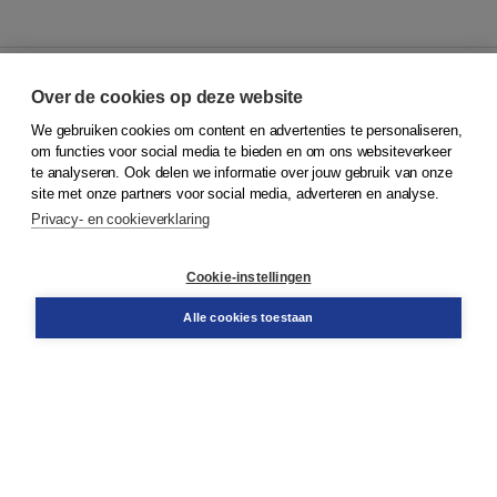
Over de cookies op deze website
We gebruiken cookies om content en advertenties te personaliseren,
© 2026
Koninklijke Boom uitgevers
om functies voor social media te bieden en om ons websiteverkeer
te analyseren. Ook delen we informatie over jouw gebruik van onze
Klantenservice
site met onze partners voor social media, adverteren en analyse.
Service & informatie
Privacy- en cookieverklaring
Contact
Retourneren
Docentenservice
Cookie-instellingen
Snel bestellen
Teamviewer
Alle cookies toestaan
Boom voor jou
Voor de boekhandel
Voor de pers
Publiceren bij Boom
Werken bij Boom & Vacatures
Over Boom