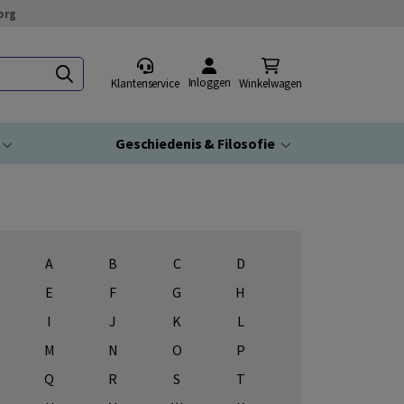
org
Inloggen
Klantenservice
Winkelwagen
Geschiedenis & Filosofie
A
B
C
D
E
F
G
H
I
J
K
L
M
N
O
P
Q
R
S
T