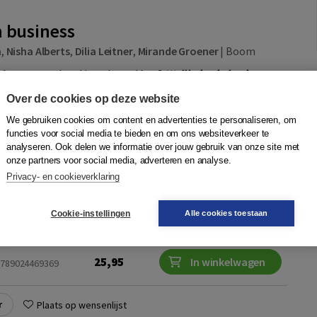
n business
n
,
Nisha Alberts
,
Dilia Leitner
,
Mirande Groener
|
Boom
rkers aan en houd je ze betrokken?
Wellbeing in business
ericht ondernemen leidt tot meer werkplezier,
Over de cookies op deze website
inder verloop. Met praktische handvatten en een systemische
am succes.
We gebruiken cookies om content en advertenties te personaliseren, om
functies voor social media te bieden en om ons websiteverkeer te
analyseren. Ook delen we informatie over jouw gebruik van onze site met
onze partners voor social media, adverteren en analyse.
Privacy- en cookieverklaring
Quantity
32,50
−
+
In winkelwagen
ruk
Cookie-instellingen
Alle cookies toestaan
d,
25,95
In winkelwagen
 9789024469369
r
Plaats op wensenlijst