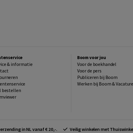
ntenservice
Boom voor jou
vice & informatie
Voor de boekhandel
tact
Voor de pers
ourneren
Publiceren bij Boom
entenservice
Werken bij Boom & Vacatur
l bestellen
mviewer
verzending in NL vanaf € 20,-.
Veilig winkelen met Thuiswin