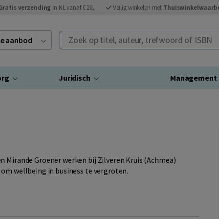
Gratis verzending
in NL vanaf € 20,-
Veilig winkelen met
Thuiswinkelwaarb
Zoek op titel, auteur, trefwoord of ISBN
ele aanbod
org
Juridisch
Management
n Mirande Groener werken bij Zilveren Kruis (Achmea)
 om wellbeing in business te vergroten.