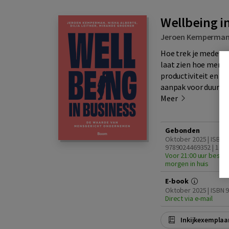
Wellbeing i
Jeroen Kemperma
Hoe trek je medewe
laat zien hoe mensg
productiviteit en m
aanpak voor duurza
Meer
Gebonden
Oktober 2025 | ISBN
9789024469352 | 1e d
Voor 21:00 uur bestel
morgen in huis
E-book
Oktober 2025 | ISBN
Direct via e-mail
Inkijkexemplaa