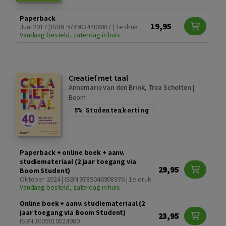
Paperback
19,95
Juni 2017 | ISBN 9789024408887 | 1e druk
Vandaag besteld, zaterdag in huis
Creatief met taal
Annemarie van den Brink
,
Trea Scholten
|
Boom
5%
Studentenkorting
Paperback + online boek + aanv.
studiemateriaal (2 jaar toegang via
29,95
Boom Student)
Oktober 2024 | ISBN 9789046908976 | 1e druk
Vandaag besteld, zaterdag in huis
Online boek + aanv. studiemateriaal (2
jaar toegang via Boom Student)
23,95
ISBN 3009010024980