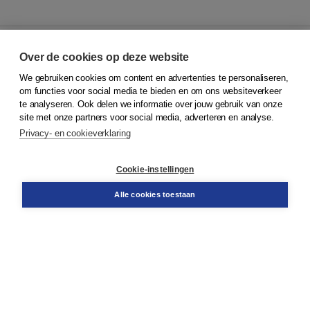
Over de cookies op deze website
We gebruiken cookies om content en advertenties te personaliseren,
© 2026
Koninklijke Boom uitgevers
om functies voor social media te bieden en om ons websiteverkeer
te analyseren. Ook delen we informatie over jouw gebruik van onze
Klantenservice
site met onze partners voor social media, adverteren en analyse.
Service & informatie
Privacy- en cookieverklaring
Contact
Retourneren
Docentenservice
Cookie-instellingen
Snel bestellen
Teamviewer
Alle cookies toestaan
Boom voor jou
Voor de boekhandel
Voor de pers
Publiceren bij Boom
Werken bij Boom & Vacatures
Over Boom