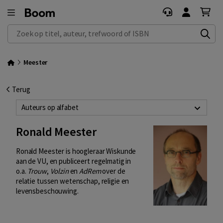
Zoek op titel, auteur, trefwoord of ISBN
Meester
Terug
Auteurs op alfabet
Ronald Meester
Ronald Meester is hoogleraar Wiskunde
aan de VU, en publiceert regelmatig in
o.a.
Trouw
,
Volzin
en
AdRem
over de
relatie tussen wetenschap, religie en
levensbeschouwing.