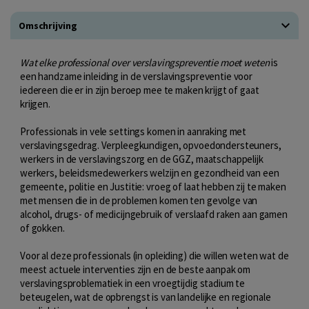
Omschrijving
Wat elke professional over verslavingspreventie moet weten
is
een handzame inleiding in de verslavingspreventie voor
iedereen die er in zijn beroep mee te maken krijgt of gaat
krijgen.
Professionals in vele settings komen in aanraking met
verslavingsgedrag. Verpleegkundigen, opvoedondersteuners,
werkers in de verslavingszorg en de GGZ, maatschappelijk
werkers, beleidsmedewerkers welzijn en gezondheid van een
gemeente, politie en Justitie: vroeg of laat hebben zij te maken
met mensen die in de problemen komen ten gevolge van
alcohol, drugs- of medicijngebruik of verslaafd raken aan gamen
of gokken.
Voor al deze professionals (in opleiding) die willen weten wat de
meest actuele interventies zijn en de beste aanpak om
verslavingsproblematiek in een vroegtijdig stadium te
beteugelen, wat de opbrengst is van landelijke en regionale