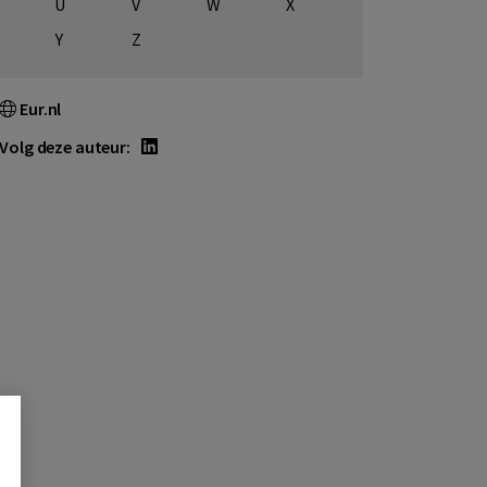
U
V
W
X
Y
Z
Eur.nl
Volg deze auteur: