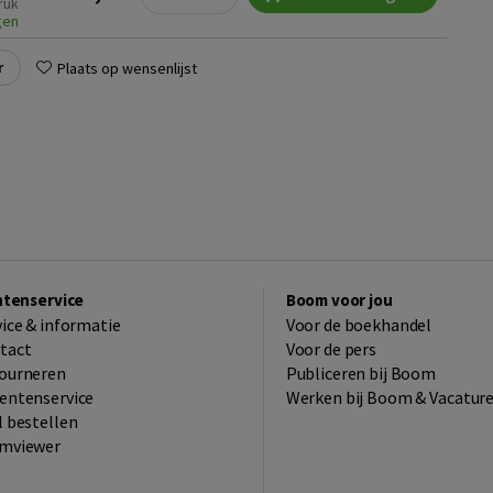
ruk
gen
r
Plaats op wensenlijst
ntenservice
Boom voor jou
vice & informatie
Voor de boekhandel
tact
Voor de pers
ourneren
Publiceren bij Boom
entenservice
Werken bij Boom & Vacatur
l bestellen
mviewer