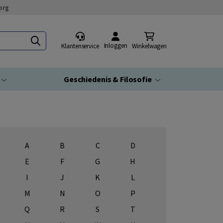
org
Inloggen
Klantenservice
Winkelwagen
Geschiedenis & Filosofie
A
B
C
D
E
F
G
H
I
J
K
L
M
N
O
P
Q
R
S
T