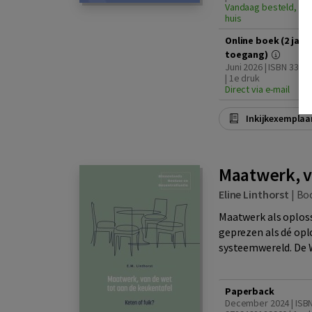
Vandaag besteld, din
huis
Online boek (2 jaar
toegang)
Juni 2026 | ISBN 330
| 1e druk
Direct via e-mail
Inkijkexemplaa
Maatwerk, v
Eline Linthorst
|
Bo
Maatwerk als oplos
geprezen als dé opl
systeemwereld. De 
Paperback
December 2024 | ISB