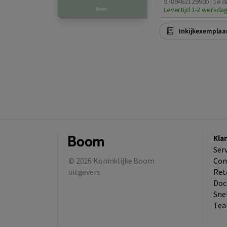
9789462129900 | 1e d
Levertijd 1-2 werkda
Inkijkexemplaa
Kla
Ser
© 2026
Koninklijke Boom
Con
uitgevers
Ret
Doc
Sne
Tea