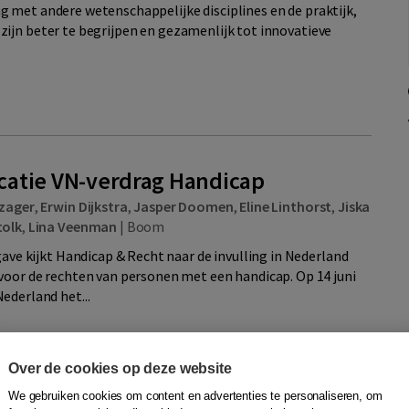
 met andere wetenschappelijke disciplines en de praktijk,
ijn beter te begrijpen en gezamenlijk tot innovatieve
ficatie VN-verdrag Handicap
zager
,
Erwin Dijkstra
,
Jasper Doomen
,
Eline Linthorst
,
Jiska
tolk
,
Lina Veenman
|
Boom
gave kijkt Handicap & Recht naar de invulling in Nederland
voor de rechten van personen met een handicap. Op 14 juni
ederland het...
Over de cookies op deze website
9047303480
Quantity
We gebruiken cookies om content en advertenties te personaliseren, om
27,50
−
+
In winkelwagen