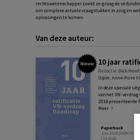
rechtswetenschapper zoekt ze graag de verbinding
om complexe actuele vraagstukken in zorg en welz
oplossingen te komen.
Van deze auteur:
10 jaar rati
Nieuw
Redactie:
Dick Hout
Ogier
,
Anne-Rose S
In deze speciale uit
van het VN-verdrag 
2016 presenteerde N
Meer
Paperback
Juni 2026 | ISBN 978
| 1e druk