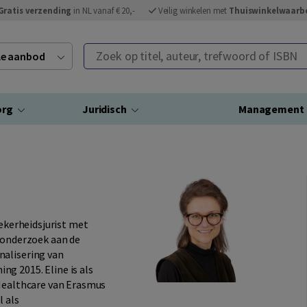
Gratis verzending
in NL vanaf € 20,-
Veilig winkelen met
Thuiswinkelwaarb
Zoek op titel, auteur, trefwoord of ISBN
ele aanbod
org
Juridisch
Management
zekerheidsjurist met
ieonderzoek aan de
nalisering van
g 2015. Eline is als
 Healthcare van Erasmus
l als