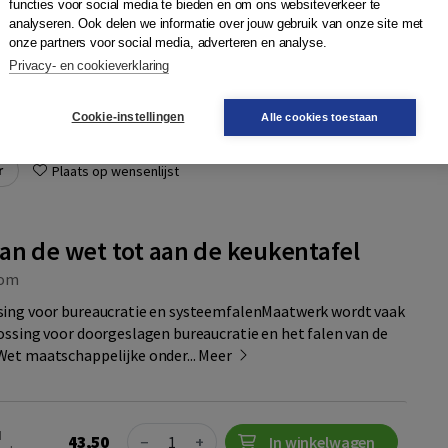
functies voor social media te bieden en om ons websiteverkeer te
sdag in
analyseren. Ook delen we informatie over jouw gebruik van onze site met
onze partners voor social media, adverteren en analyse.
Privacy- en cookieverklaring
Quantity
22,00
−
+
In winkelwagen
9010003863
Cookie-instellingen
Alle cookies toestaan
r
Plaats op wensenlijst
an de wet tot aan de keukentafel
om
sing voor bureaucratie en systeemfalenMaatwerk wordt vaak
ossing voor doorgeslagen bureaucratie en het falen van de
Wet maatschappelijke onder...
Meer
Quantity
N
43,50
−
+
In winkelwagen