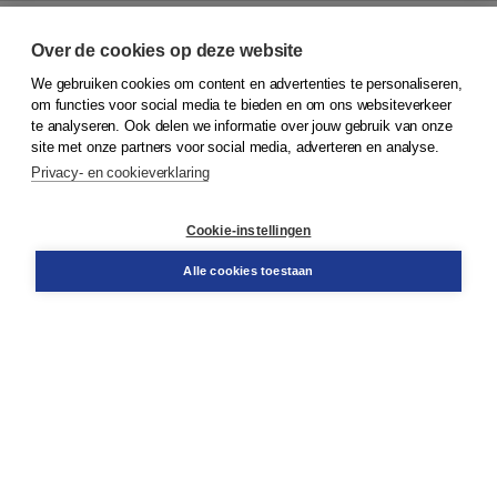
Over de cookies op deze website
We gebruiken cookies om content en advertenties te personaliseren,
© 2026
Koninklijke Boom uitgevers
om functies voor social media te bieden en om ons websiteverkeer
te analyseren. Ook delen we informatie over jouw gebruik van onze
Klantenservice
site met onze partners voor social media, adverteren en analyse.
Service & informatie
Privacy- en cookieverklaring
Contact
Retourneren
Docentenservice
Cookie-instellingen
Snel bestellen
Teamviewer
Alle cookies toestaan
Boom voor jou
Voor de boekhandel
Voor de pers
Publiceren bij Boom
Werken bij Boom & Vacatures
Over Boom
Wat ons drijft
Onze historie