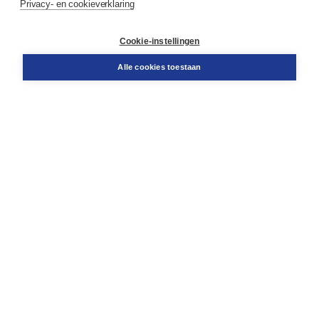
Privacy- en cookieverklaring
Contact
Retourneren
Docentenservice
Cookie-instellingen
Snel bestellen
Teamviewer
Alle cookies toestaan
Boom voor jou
Voor de boekhandel
Voor de pers
Publiceren bij Boom
Werken bij Boom & Vacatures
Over Boom
Wat ons drijft
Onze historie
Onze auteurs
Onze organisatie
Duurzaam ondernemen
Gratis verzending in NL vanaf € 20,-.