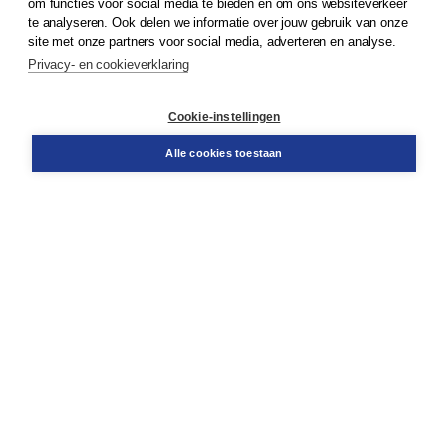
om functies voor social media te bieden en om ons websiteverkeer
te analyseren. Ook delen we informatie over jouw gebruik van onze
Klantenservice
site met onze partners voor social media, adverteren en analyse.
Service & informatie
Privacy- en cookieverklaring
Contact
Retourneren
Docentenservice
Cookie-instellingen
Snel bestellen
Teamviewer
Alle cookies toestaan
Boom voor jou
Voor de boekhandel
Voor de pers
Publiceren bij Boom
Werken bij Boom & Vacatures
Over Boom
Wat ons drijft
Onze historie
Onze auteurs
Onze organisatie
Duurzaam ondernemen