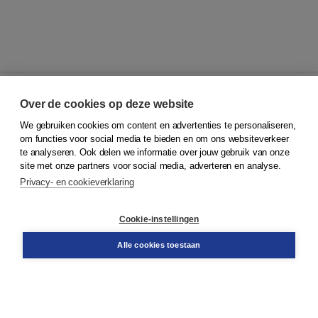
Over de cookies op deze website
We gebruiken cookies om content en advertenties te personaliseren,
© 2026
Koninklijke Boom uitgevers
om functies voor social media te bieden en om ons websiteverkeer
te analyseren. Ook delen we informatie over jouw gebruik van onze
Klantenservice
site met onze partners voor social media, adverteren en analyse.
Service & informatie
Privacy- en cookieverklaring
Contact
Retourneren
Docentenservice
Cookie-instellingen
Snel bestellen
Teamviewer
Alle cookies toestaan
Boom voor jou
Voor de boekhandel
Voor de pers
Publiceren bij Boom