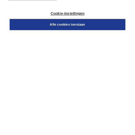
Retourneren
Docentenservice
Cookie-instellingen
Snel bestellen
Teamviewer
Alle cookies toestaan
Boom voor jou
Voor de boekhandel
Voor de pers
Publiceren bij Boom
Werken bij Boom & Vacatures
Over Boom
Wat ons drijft
Onze historie
Onze auteurs
Onze organisatie
Duurzaam ondernemen
Gratis verzending in NL vanaf € 20,-.
Veilig winkelen met Thuiswinkelwaarborg