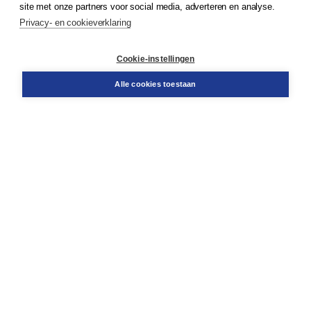
site met onze partners voor social media, adverteren en analyse.
Service & informatie
Privacy- en cookieverklaring
Contact
Retourneren
Docentenservice
Cookie-instellingen
Snel bestellen
Teamviewer
Alle cookies toestaan
Boom voor jou
Voor de boekhandel
Voor de pers
Publiceren bij Boom
Werken bij Boom & Vacatures
Over Boom
Wat ons drijft
Onze historie
Onze auteurs
Onze organisatie
Duurzaam ondernemen
Gratis verzending in NL vanaf € 20,-.