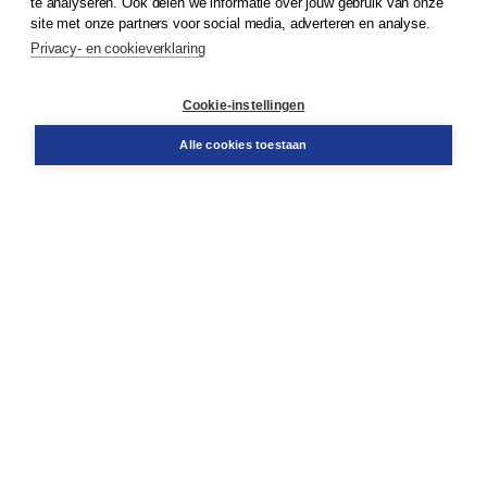
te analyseren. Ook delen we informatie over jouw gebruik van onze
Klantenservice
site met onze partners voor social media, adverteren en analyse.
Service & informatie
Privacy- en cookieverklaring
Contact
Retourneren
Docentenservice
Cookie-instellingen
Snel bestellen
Teamviewer
Alle cookies toestaan
Boom voor jou
Voor de boekhandel
Voor de pers
Publiceren bij Boom
Werken bij Boom & Vacatures
Over Boom
Wat ons drijft
Onze historie
Onze auteurs
Onze organisatie
Duurzaam ondernemen