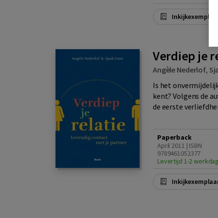
Inkijkexemplaa
Verdiep je r
Angèle Nederlof
,
Sj
Is het onvermijdelij
kent? Volgens de aut
de eerste verliefdheid
Paperback
April 2011 | ISBN
9789461052377
Levertijd 1-2 werkda
Inkijkexemplaa