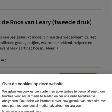
de Roos van Leary (tweede druk)
 is een veelgebruikt model binnen de groepsdynamica. Het
schillende gedragsstijlen, waaronder leidend, helpend en
vens verklaart het hoe in...
Meer
ting
Quantity
059319783
30,95
−
+
In winkelwagen
Over de cookies op deze website
gen
We gebruiken cookies om content en advertenties te personaliseren, om
Bezoeken
materiaal
functies voor social media te bieden en om ons websiteverkeer te
analyseren. Ook delen we informatie over jouw gebruik van onze site met
agen
onze partners voor social media, adverteren en analyse.
Aanvragen
en onderwijsaccount
Privacy- en cookieverklaring