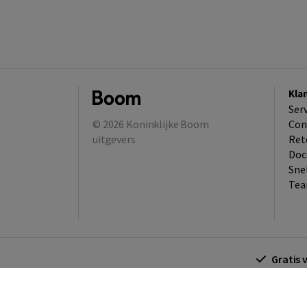
Kla
Ser
© 2026
Koninklijke Boom
Con
uitgevers
Ret
Doc
Sne
Tea
Gratis 