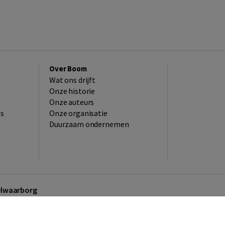
Over Boom
Wat ons drijft
Onze historie
Onze auteurs
es
Onze organisatie
Duurzaam ondernemen
kelwaarborg