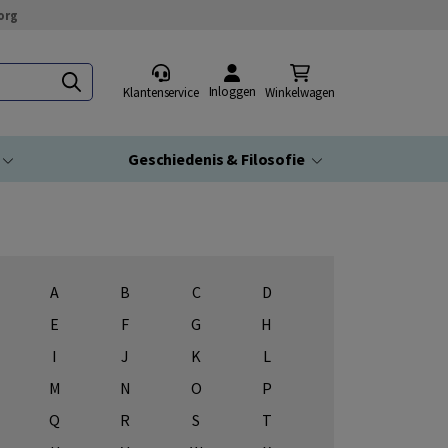
org
Inloggen
Klantenservice
Winkelwagen
Geschiedenis & Filosofie
A
B
C
D
E
F
G
H
I
J
K
L
M
N
O
P
Q
R
S
T