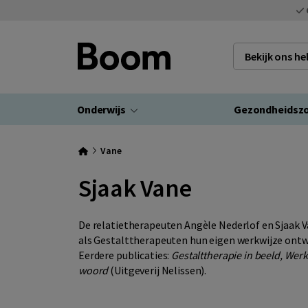
Bekijk ons h
Onderwijs
Gezondheidsz
Vane
Sjaak Vane
De relatietherapeuten Angèle Nederlof en Sjaak V
als Gestalttherapeuten hun eigen werkwijze ontwik
Eerdere publicaties:
Gestalttherapie in beeld, Wer
woord
(Uitgeverij Nelissen).