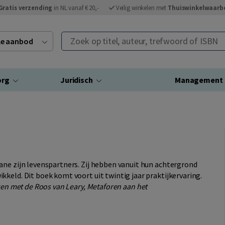
Gratis verzending
in NL vanaf € 20,-
Veilig winkelen met
Thuiswinkelwaarb
Zoek op titel, auteur, trefwoord of ISBN
ele aanbod
org
Juridisch
Management
ane zijn levenspartners. Zij hebben vanuit hun achtergrond
keld. Dit boek komt voort uit twintig jaar praktijkervaring.
ken met de Roos van Leary, Metaforen aan het