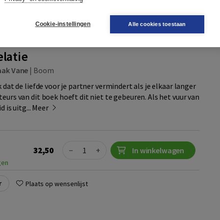
r
Plaats op wensenlijst
Cookie-instellingen
Alle cookies toestaan
elatie
aak Vane
|
Boom
k dat de liefde voor je partner vermindert als je elkaar langer
eurs van dit boek hoeft dit niet te gebeuren. Als het vuur van
 is uitg...
Meer
Quantity
32,50
−
+
In winkelwagen
gen
r
Plaats op wensenlijst