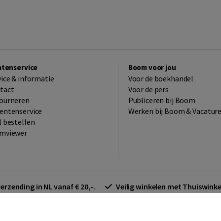
ntenservice
Boom voor jou
vice & informatie
Voor de boekhandel
tact
Voor de pers
ourneren
Publiceren bij Boom
entenservice
Werken bij Boom & Vacatur
l bestellen
mviewer
verzending in NL vanaf € 20,-.
Veilig winkelen met Thuiswin