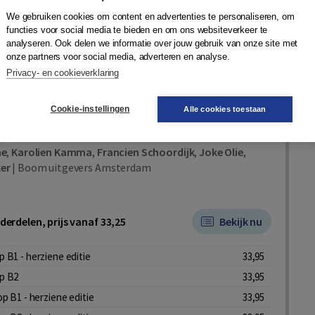
We gebruiken cookies om content en advertenties te personaliseren, om
agen
Aanvragen
en onderwijsaccount
functies voor social media te bieden en om ons websiteverkeer te
analyseren. Ook delen we informatie over jouw gebruik van onze site met
onze partners voor social media, adverteren en analyse.
r
Plaats op wensenlijst
Privacy- en cookieverklaring
Cookie-instellingen
Alle cookies toestaan
ntrainers Staatsexamen
ne
,
Karolien Kamma
,
Francien Schoordijk
,
Joke Olie
,
er
|
Boom uitgevers Amsterdam
derdelen, prijs vanaf 33,25
Bekijk nu
 B1 - herziene editie
33,95
p B2
33,95
op B1 - herziene editie
33,95