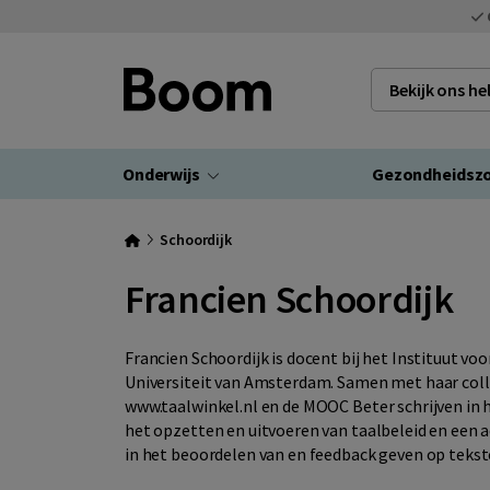
Bekijk ons h
Onderwijs
Gezondheidsz
Schoordijk
Francien Schoordijk
Francien Schoordijk is docent bij het Instituut v
Universiteit van Amsterdam. Samen met haar col
www.taalwinkel.nl en de MOOC Beter schrijven in he
het opzetten en uitvoeren van taalbeleid en een a
in het beoordelen van en feedback geven op tekst