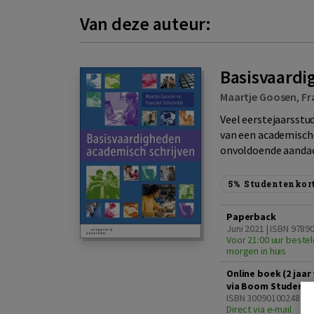
Van deze auteur:
Basisvaardi
Maartje Goosen
,
Fr
Veel eerstejaarsstu
van een academische
onvoldoende aandach
5%
Studentenkor
Paperback
Juni 2021 | ISBN 978
Voor 21:00 uur bestel
morgen in huis
Online boek (2 jaa
via Boom Student)
ISBN 3009010024829
Direct via e-mail