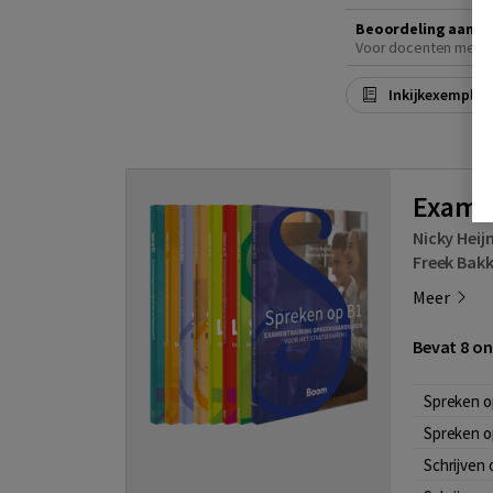
Beoordeling aanvr
Voor docenten met e
Inkijkexemplaa
Exame
Nicky Heij
Freek Bakk
Meer
Bevat 8 on
Spreken op
Spreken o
Schrijven 