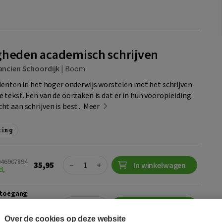
gheden academisch schrijven
ancien Schoordijk
|
Boom
denten in het hoger onderwijs worstelen met het schrijven
 tekst. Een van de oorzaken is dat er in hun vooropleiding
t aan schrijven is best...
Meer
ting
Quantity
9046907894
35,95
−
+
In winkelwagen
d,
r toegang
Quantity
27,25
−
+
In winkelwagen
Over de cookies op deze website