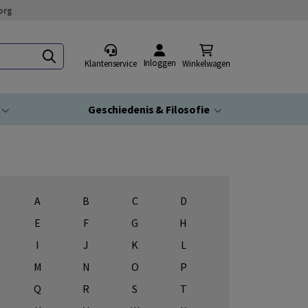
org
Inloggen
Klantenservice
Winkelwagen
Geschiedenis & Filosofie
A
B
C
D
E
F
G
H
I
J
K
L
M
N
O
P
Q
R
S
T