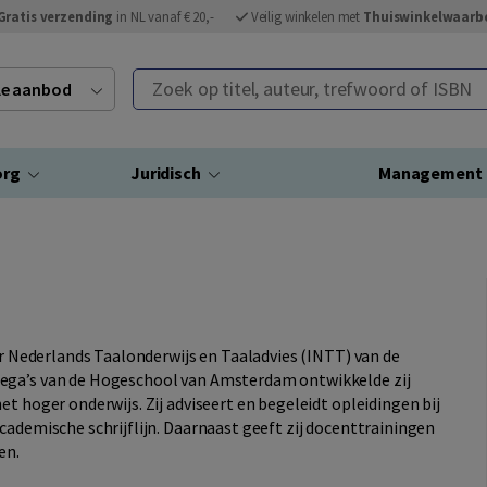
Gratis verzending
in NL vanaf € 20,-
Veilig winkelen met
Thuiswinkelwaarb
Zoek op titel, auteur, trefwoord of ISBN
ele aanbod
org
Juridisch
Management
oor Nederlands Taalonderwijs en Taaladvies (INTT) van de
lega’s van de Hogeschool van Amsterdam ontwikkelde zij
t hoger onderwijs. Zij adviseert en begeleidt opleidingen bij
cademische schrijflijn. Daarnaast geeft zij docenttrainingen
en.