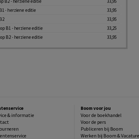
op B2 - herziene editie
33,95
1 - herziene editie
33,95
B2
33,95
op B1 - herziene editie
33,25
op B2 - herziene editie
33,95
ntenservice
Boom voor jou
vice & informatie
Voor de boekhandel
tact
Voor de pers
ourneren
Publiceren bij Boom
entenservice
Werken bij Boom & Vacatur