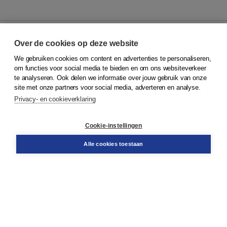
Over de cookies op deze website
We gebruiken cookies om content en advertenties te personaliseren,
© 2026
Koninklijke Boom uitgevers
om functies voor social media te bieden en om ons websiteverkeer
te analyseren. Ook delen we informatie over jouw gebruik van onze
Klantenservice
site met onze partners voor social media, adverteren en analyse.
Service & informatie
Privacy- en cookieverklaring
Contact
Retourneren
Docentenservice
Cookie-instellingen
Snel bestellen
Teamviewer
Alle cookies toestaan
Boom voor jou
Voor de boekhandel
Voor de pers
Publiceren bij Boom
Werken bij Boom & Vacatures
Over Boom