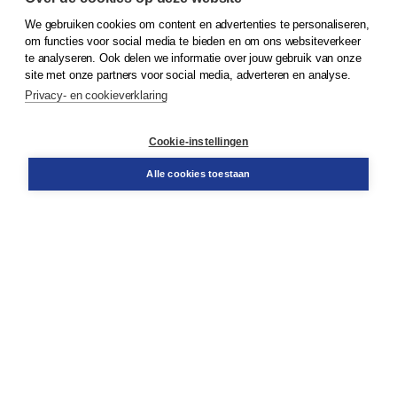
We gebruiken cookies om content en advertenties te personaliseren,
© 2026
Koninklijke Boom uitgevers
om functies voor social media te bieden en om ons websiteverkeer
te analyseren. Ook delen we informatie over jouw gebruik van onze
Klantenservice
site met onze partners voor social media, adverteren en analyse.
Service & informatie
Privacy- en cookieverklaring
Contact
Retourneren
Docentenservice
Cookie-instellingen
Snel bestellen
Teamviewer
Alle cookies toestaan
Boom voor jou
Voor de boekhandel
Voor de pers
Publiceren bij Boom
Werken bij Boom & Vacatures
Over Boom
Wat ons drijft
Onze historie
Onze auteurs
Onze organisatie