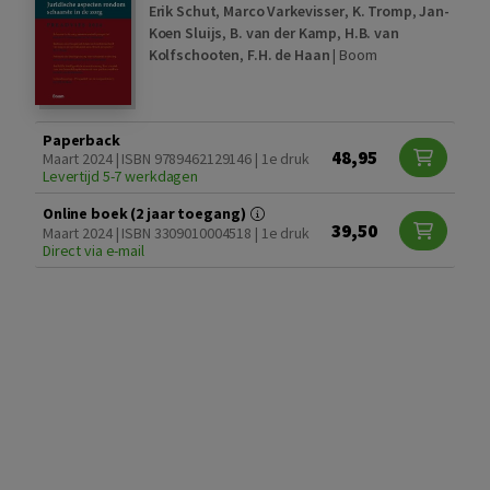
Erik Schut
,
Marco Varkevisser
,
K. Tromp
,
Jan-
Koen Sluijs
,
B. van der Kamp
,
H.B. van
Kolfschooten
,
F.H. de Haan
|
Boom
Paperback
48,95
Maart 2024 | ISBN 9789462129146 | 1e druk
Levertijd 5-7 werkdagen
Online boek (2 jaar toegang)
39,50
Maart 2024 | ISBN 3309010004518 | 1e druk
Direct via e-mail