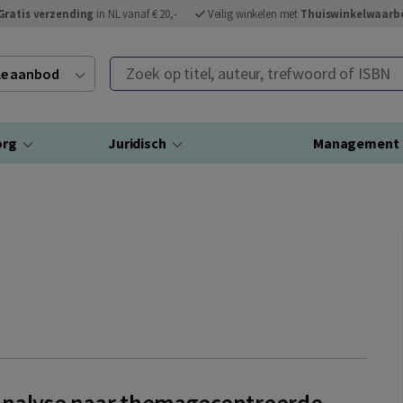
Gratis verzending
in NL vanaf € 20,-
Veilig winkelen met
Thuiswinkelwaarb
Zoek op titel, auteur, trefwoord of ISBN
ele aanbod
org
Juridisch
Management
analyse naar themagecentreerde