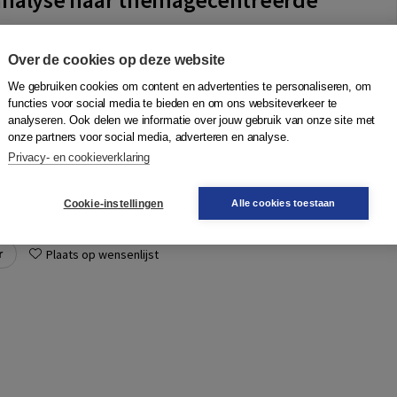
m
Over de cookies op deze website
stematische inleiding in de grondregels van de Thema-
We gebruiken cookies om content en advertenties te personaliseren, om
tie (TGI), maar een selectie uit het Duits en Engels
functies voor social media te bieden en om ons websiteverkeer te
die de ontstaansgeschiedenis en ...
Meer
analyseren. Ook delen we informatie over jouw gebruik van onze site met
onze partners voor social media, adverteren en analyse.
Privacy- en cookieverklaring
Quantity
024413973 |
46,25
−
+
In winkelwagen
Cookie-instellingen
Alle cookies toestaan
gen
r
Plaats op wensenlijst