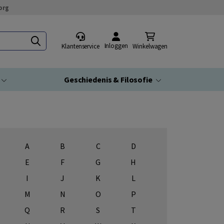
org
Inloggen
Klantenservice
Winkelwagen
Geschiedenis & Filosofie
A
B
C
D
E
F
G
H
I
J
K
L
M
N
O
P
Q
R
S
T