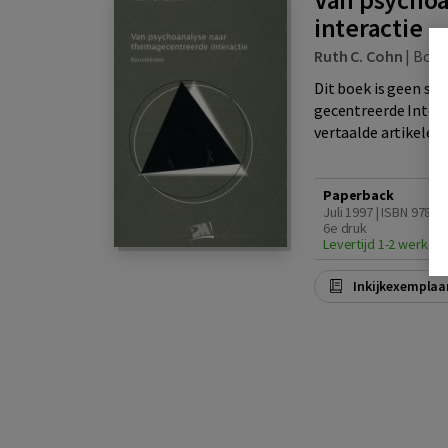
interactie
Ruth C. Cohn
|
Boo
Dit boek is geen sy
gecentreerde Interac
vertaalde artikelen 
Paperback
Juli 1997 | ISBN 9789
6e druk
Levertijd 1-2 werkda
Inkijkexemplaa