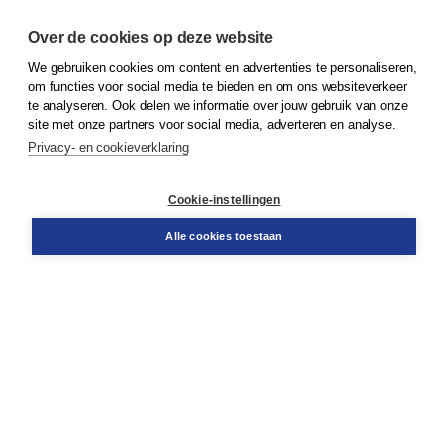
Over de cookies op deze website
We gebruiken cookies om content en advertenties te personaliseren,
© 2026
Koninklijke Boom uitgevers
om functies voor social media te bieden en om ons websiteverkeer
te analyseren. Ook delen we informatie over jouw gebruik van onze
Klantenservice
site met onze partners voor social media, adverteren en analyse.
Service & informatie
Privacy- en cookieverklaring
Contact
Retourneren
Docentenservice
Cookie-instellingen
Snel bestellen
Teamviewer
Alle cookies toestaan
Boom voor jou
Voor de boekhandel
Voor de pers
Publiceren bij Boom
Werken bij Boom & Vacatures
Over Boom
Wat ons drijft
Onze historie