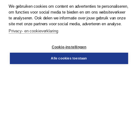
We gebruiken cookies om content en advertenties te personaliseren,
© 2026
Koninklijke Boom uitgevers
om functies voor social media te bieden en om ons websiteverkeer
te analyseren. Ook delen we informatie over jouw gebruik van onze
Klantenservice
site met onze partners voor social media, adverteren en analyse.
Service & informatie
Privacy- en cookieverklaring
Contact
Retourneren
Docentenservice
Cookie-instellingen
Snel bestellen
Teamviewer
Alle cookies toestaan
Boom voor jou
Voor de boekhandel
Voor de pers
Publiceren bij Boom
Werken bij Boom & Vacatures
Over Boom
Wat ons drijft
Onze historie
Onze auteurs
Onze organisatie