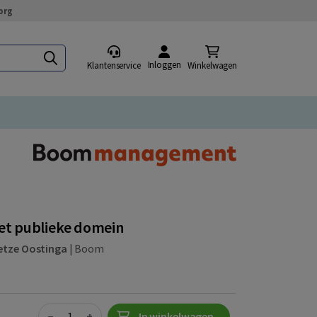
org
Inloggen
Klantenservice
Winkelwagen
et publieke domein
etze Oostinga
|
Boom
Quantity
−
+
In winkelwagen