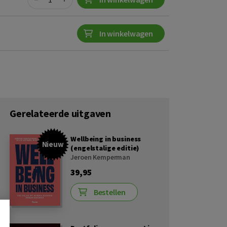
In winkelwagen
Gerelateerde uitgaven
Wellbeing in business
Nieuw
(engelstalige editie)
Jeroen Kemperman
39,95
Bestellen