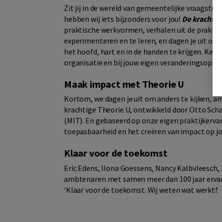
Zit jij in de wereld van gemeentelijke vraagstuk
hebben wij iets bijzonders voor jou!
De kracht v
praktische werkvormen, verhalen uit de praktijk
experimenteren en te leren, en dagen je uit om 
het hoofd, hart en in de handen te krijgen. Kenn
organisatie en bij jouw eigen veranderingsopga
Maak impact met Theorie U
Kortom, we dagen je uit om anders te kijken, and
krachtige Theorie U, ontwikkeld door Otto Sch
(MIT). En gebaseerd op onze eigen praktijkerva
toepasbaarheid en het creëren van impact op 
Klaar voor de toekomst
Eric Edens, Ilona Goessens, Nancy Kalbvleesch, 
ambtenaren met samen meer dan 100 jaar ervari
‘Klaar voor de toekomst. Wij weten wat werkt!’