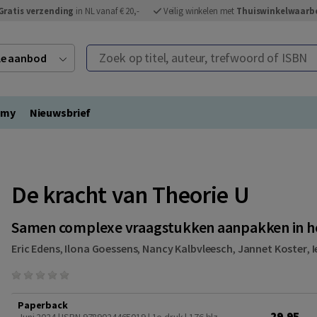
Gratis verzending
in NL vanaf € 20,-
Veilig winkelen met
Thuiswinkelwaarb
Zoek op titel, auteur, trefwoord of ISBN
ele aanbod
emy
Nieuwsbrief
De kracht van Theorie U
Samen complexe vraagstukken aanpakken in h
Eric Edens
,
Ilona Goessens
,
Nancy Kalbvleesch
,
Jannet Koster
,
I
Paperback
29,95