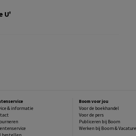
e U'
ntenservice
Boom voor jou
vice & informatie
Voor de boekhandel
tact
Voor de pers
ourneren
Publiceren bij Boom
entenservice
Werken bij Boom & Vacatur
l bestellen