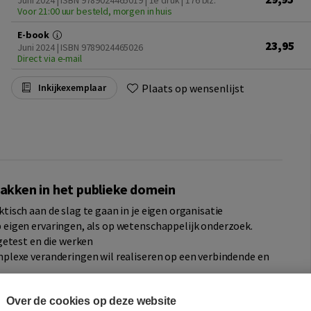
Juni 2024 | ISBN 9789024465019 | 1e druk
| 176 blz.
Voor 21:00 uur besteld, morgen in huis
E-book
23,95
Juni 2024 | ISBN 9789024465026
Direct via e-mail
Plaats op wensenlijst
Inkijkexemplaar
kken in het publieke domein
tisch aan de slag te gaan in je eigen organisatie
 eigen ervaringen, als op wetenschappelijk onderzoek.
 getest en die werken
mplexe veranderingen wil realiseren op een verbindende en
Over de cookies op deze website