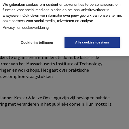
ken en veranderingen? En krijg je het niet voor elkaar? Dan
We gebruiken cookies om content en advertenties te personaliseren, om
functies voor social media te bieden en om ons websiteverkeer te
an Theorie U
is een doe-boek voor veranderaars, boordevol
analyseren. Ook delen we informatie over jouw gebruik van onze site met
 en eigen ervaringen. Wij bieden de ruimte om te
onze partners voor social media, adverteren en analyse.
verandering binnen je eigen organisatie op te pakken en in
Privacy- en cookieverklaring
is en inzichten kan je direct toepassen binnen jouw eigen
ven.
Cookie-instellingen
Alle cookies toestaan
ers te organiseren en anders te doen. De basis is de
armer van het Massachusetts Institute of Technology
ringen en workshops. Het gaat over praktische
jouw complexe vraagstukken.
Jannet Koster & Ietze Oostinga zijn vijf bevlogen hybride
ng met veranderen in het publieke domein. Hun motto is: