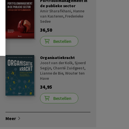
Portfoliomanagement in
de publieke sector
Amir Sharafkhani
,
Hanne
van Kasteren
,
Frederieke
Sedee
36,50
Bestellen
Organisatiekracht
Joost van der Kolk
,
Sjoerd
Segijn
,
Chanté Zuidgeest
,
Lianne de Bie
,
Wouter ten
Have
34,95
Bestellen
Meer