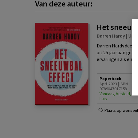
Van deze auteur:
Het sneeuw
Darren Hardy
|
Uitge
Darren Hardy deelt z
uit 25 jaar aan gesp
ervaringen als entrep
Paperback
April 2023 | ISBN
9789047017158
Vandaag besteld, zat
huis
Plaats op wensenli