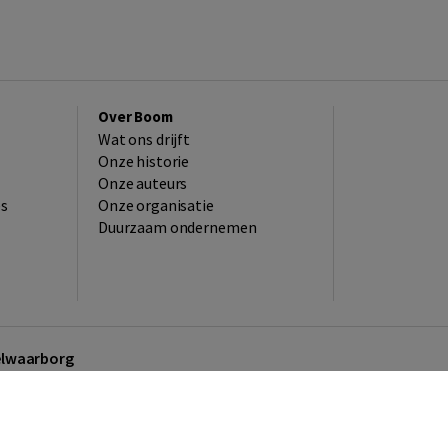
Over Boom
Wat ons drijft
Onze historie
Onze auteurs
es
Onze organisatie
Duurzaam ondernemen
kelwaarborg