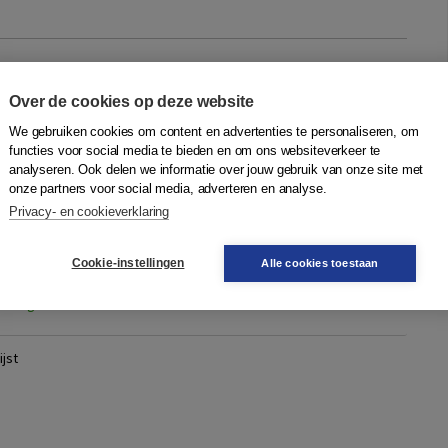
baleffect
Over de cookies op deze website
verij Atlas Contact b.v.
We gebruiken cookies om content en advertenties te personaliseren, om
ijn kennis over hoe je het pad naar succes kiest, gedistilleerd
functies voor social media te bieden en om ons websiteverkeer te
rekken met leiders en ondernemers en uit zijn eigen
analyseren. Ook delen we informatie over jouw gebruik van onze site met
onze partners voor social media, adverteren en analyse.
reneur. Hij deelt st...
Meer
Privacy- en cookieverklaring
Cookie-instellingen
Alle cookies toestaan
Quantity
24,99
−
+
In winkelwagen
erdag in
jst