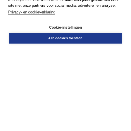
Klantenservice
site met onze partners voor social media, adverteren en analyse.
Service & informatie
Privacy- en cookieverklaring
Contact
Retourneren
Docentenservice
Cookie-instellingen
Snel bestellen
Teamviewer
Alle cookies toestaan
Boom voor jou
Voor de boekhandel
Voor de pers
Publiceren bij Boom
Werken bij Boom & Vacatures
Over Boom
Wat ons drijft
Onze historie
Onze auteurs
Onze organisatie
Duurzaam ondernemen