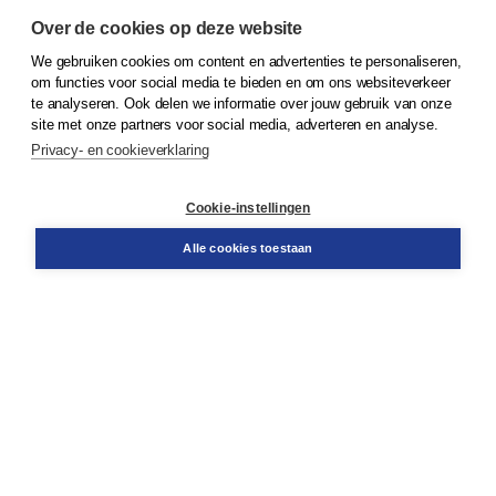
Over de cookies op deze website
We gebruiken cookies om content en advertenties te personaliseren,
© 2026
Koninklijke Boom uitgevers
om functies voor social media te bieden en om ons websiteverkeer
te analyseren. Ook delen we informatie over jouw gebruik van onze
Klantenservice
site met onze partners voor social media, adverteren en analyse.
Service & informatie
Privacy- en cookieverklaring
Contact
Retourneren
Docentenservice
Cookie-instellingen
Snel bestellen
Teamviewer
Alle cookies toestaan
Boom voor jou
Voor de boekhandel
Voor de pers
Publiceren bij Boom
Werken bij Boom & Vacatures
Over Boom
Wat ons drijft
Onze historie
Onze auteurs